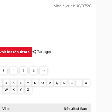
Mise à jour le 10/07/26
Partager
oir les résultats
3
4
5
6
J
K
L
M
N
O
P
Q
R
S
T
U
V
W
X
Y
Z
Ville
Résultat
Bac