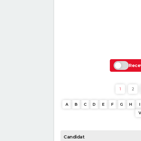
Recev
1
2
A
B
C
D
E
F
G
H
I
Candidat