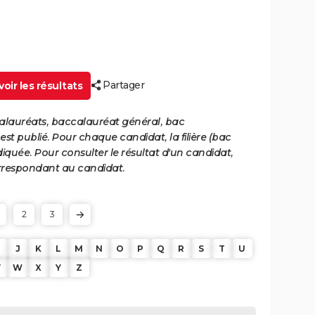
Partager
oir les résultats
calauréats, baccalauréat général, bac
st publié. Pour chaque candidat, la filière (bac
iquée. Pour consulter le résultat d'un candidat,
 correspondant au candidat.
2
3
J
K
L
M
N
O
P
Q
R
S
T
U
V
W
X
Y
Z