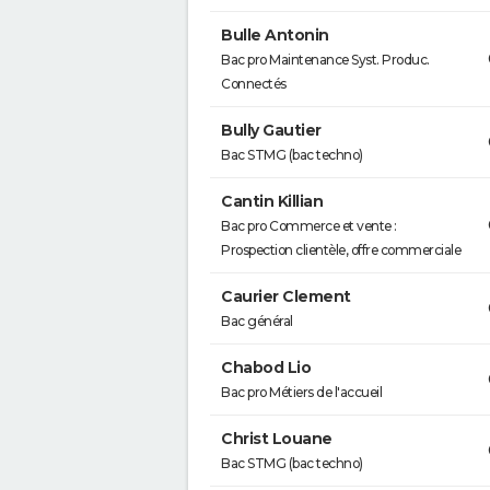
Bulle Antonin
Bac pro Maintenance Syst. Produc.
Connectés
Bully Gautier
Bac STMG (bac techno)
Cantin Killian
Bac pro Commerce et vente :
Prospection clientèle, offre commerciale
Caurier Clement
Bac général
Chabod Lio
Bac pro Métiers de l'accueil
Christ Louane
Bac STMG (bac techno)