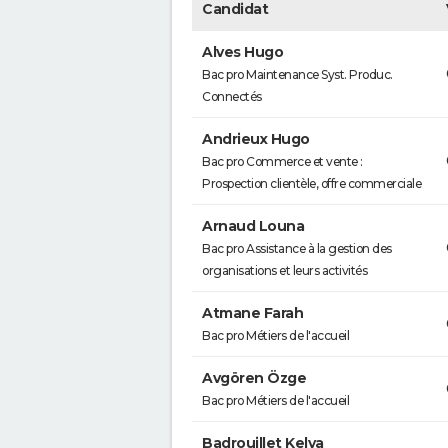
Candidat
Alves Hugo
Bac pro Maintenance Syst. Produc.
Connectés
Andrieux Hugo
Bac pro Commerce et vente :
Prospection clientèle, offre commerciale
Arnaud Louna
Bac pro Assistance à la gestion des
organisations et leurs activités
Atmane Farah
Bac pro Métiers de l'accueil
Avgören Özge
Bac pro Métiers de l'accueil
Badrouillet Kelya