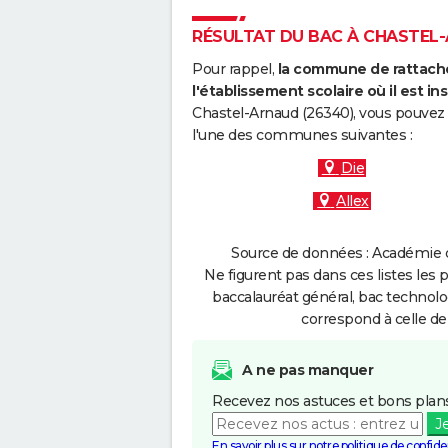
RÉSULTAT DU BAC À CHASTEL-A
Pour rappel,
la commune de rattache
l'établissement scolaire où il est ins
Chastel-Arnaud (26340), vous pouvez 
l'une des communes suivantes :
Die
Allex
Source de données : Académie d
Ne figurent pas dans ces listes les 
baccalauréat général, bac technolo
correspond à celle de
A ne pas manquer
Recevez nos astuces et bons plans
J
En savoir plus sur notre politique de confiden