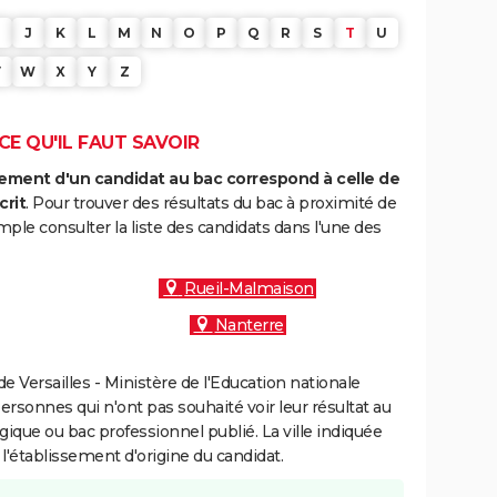
J
K
L
M
N
O
P
Q
R
S
T
U
V
W
X
Y
Z
CE QU'IL FAUT SAVOIR
ment d'un candidat au bac correspond à celle de
crit
. Pour trouver des résultats du bac à proximité de
le consulter la liste des candidats dans l'une des
Rueil-Malmaison
Nanterre
 Versailles - Ministère de l'Education nationale
personnes qui n'ont pas souhaité voir leur résultat au
gique ou bac professionnel publié. La ville indiquée
 l'établissement d'origine du candidat.