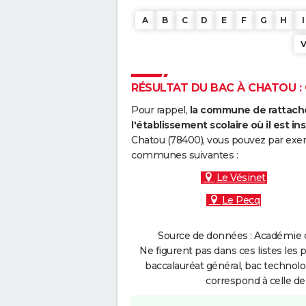
A
B
C
D
E
F
G
H
I
RÉSULTAT DU BAC À CHATOU : 
Pour rappel,
la commune de rattache
l'établissement scolaire où il est ins
Chatou (78400), vous pouvez par exemp
communes suivantes :
Le Vésinet
Le Pecq
Source de données : Académie de
Ne figurent pas dans ces listes les 
baccalauréat général, bac technolo
correspond à celle de