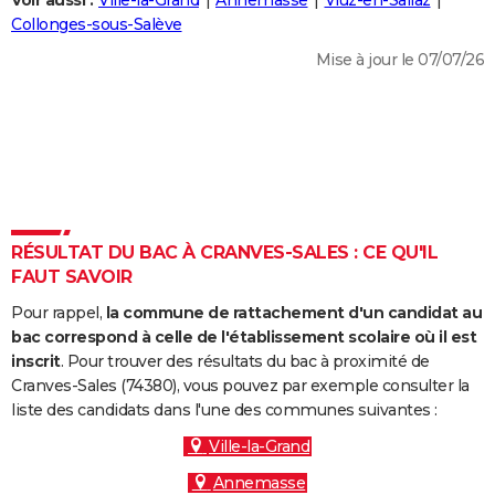
Voir aussi :
Ville-la-Grand
Annemasse
Viuz-en-Sallaz
City break
Voyage de noces
Climat
Destinations
Voyage nature
Forum
+
Collonges-sous-Salève
PHOTO
Mise à jour le 07/07/26
GUIDES D'ACHAT
BONS PLANS
CARTE DE VOEUX
Carte Bonne année
Carte Pâques
Carte de Noël
Carte Saint-Valentin
Carte d'anniversaire
DICTIONNAIRE
Biographies
Expressions
Dictionnaire
Citations
Proverbes
RÉSULTAT DU BAC À CRANVES-SALES : CE QU'IL
PROGRAMME TV
FAUT SAVOIR
COPAINS D'AVANT
Pour rappel,
la commune de rattachement d'un candidat au
Se connecter
Collèges
Universités
Service militaire
S'inscrire
Lycées
Primaires
Entreprises
Avis de recherche
bac correspond à celle de l'établissement scolaire où il est
AVIS DE DÉCÈS
inscrit
. Pour trouver des résultats du bac à proximité de
Cranves-Sales (74380), vous pouvez par exemple consulter la
FORUM
liste des candidats dans l'une des communes suivantes :
Lifestyle
Sport
Television
Cinema
Bricolage
Culture
Auto
Voyage
Ville-la-Grand
Annemasse