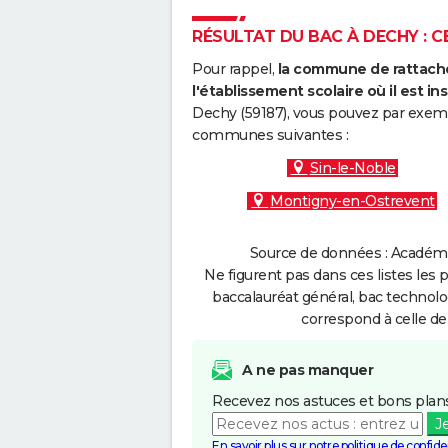
RÉSULTAT DU BAC À DECHY : C
Pour rappel,
la commune de rattache
l'établissement scolaire où il est ins
Dechy (59187), vous pouvez par exempl
communes suivantes :
Sin-le-Noble
Montigny-en-Ostrevent
Source de données : Académie 
Ne figurent pas dans ces listes les 
baccalauréat général, bac technolo
correspond à celle de
A ne pas manquer
Recevez nos astuces et bons plans
J
En savoir plus sur notre politique de confiden