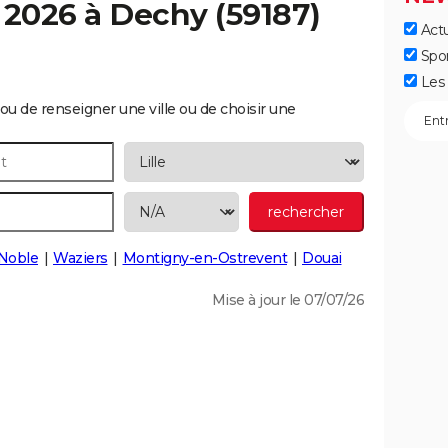
 2026 à
Dechy
(59187)
Actu
Spo
Les 
ou de renseigner une ville ou de choisir une
-Noble
Waziers
Montigny-en-Ostrevent
Douai
Mise à jour le 07/07/26