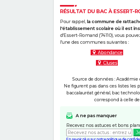
RÉSULTAT DU BAC À ESSERT-RO
Pour rappel,
la commune de rattache
l'établissement scolaire où il est ins
d'Essert-Romand (74110), vous pouvez
l'une des communes suivantes :
Abondance
Cluses
Source de données : Académie d
Ne figurent pas dans ces listes les 
baccalauréat général, bac technolo
correspond à celle de
A ne pas manquer
Recevez nos astuces et bons plans
J
En savoir plus sur notre politique de confiden