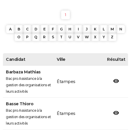
1
A
B
C
D
E
F
G
H
I
J
K
L
M
N
O
P
Q
R
S
T
U
V
W
X
Y
Z
Candidat
Ville
Résultat
Barbaza Mathias
Bac pro Assistance à la
Étampes
gestion des organisations et
leurs activités
Basse Thioro
Bac pro Assistance à la
Étampes
gestion des organisations et
leurs activités