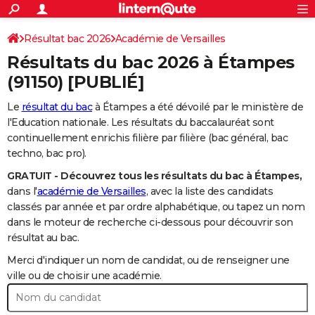
ACTUALITÉS
Connexion
S'inscrire
Résultat bac 2026
Académie de Versailles
Rechercher
Société
Education
Villes
Politique
Faits Divers
Monde
+
SPORT
Résultats du bac 2026 à
Étampes
Football
Cyclisme
Forum
Coupe du monde 2026
Tennis
Rugby
CULTURE
(91150) [PUBLIÉ]
TNT
Cinéma
Musique
Programme TV
Streaming
Sorties cinéma
+
FINANCE
Le
résultat du bac
à Étampes a été dévoilé par le ministère de
l'Education nationale. Les résultats du baccalauréat sont
Impôts
Immobilier
Banque
Crédit
Retraite
Epargne
Risques naturels par ville
Assurance
AUTO
continuellement enrichis filière par filière (bac général, bac
techno, bac pro).
Réserver un essai
Berlines
Forum auto
Essais
Citadines
SUV
+
HIGH-TECH
GRATUIT - Découvrez tous les résultats du bac à Étampes,
Meilleur smartphone
Ordinateurs
Guide high-tech
Mobiles
Internet
Jeux vidéo
+
BRICOLAGE
dans l'
académie de Versailles
, avec la liste des candidats
classés par année et par ordre alphabétique, ou tapez un nom
Aménagement intérieur
Cuisine
Jardinage
+
Forum
Extérieur
Salle de bains
Rangement
WEEK-END
dans le moteur de recherche ci-dessous pour découvrir son
résultat au bac.
Escapades
Expositions
Week-end nature
Guides de France
Patrimoine
Musées
+
LIFESTYLE
Merci d'indiquer un nom de candidat, ou de renseigner une
Bien-être
Mode
+
Art de vivre
Loisirs
Modes de vie
ville ou de choisir une académie.
SANTE
Guide de la santé
Médicaments
+
Alimentation
Maladies
Sommeil
VOYAGE