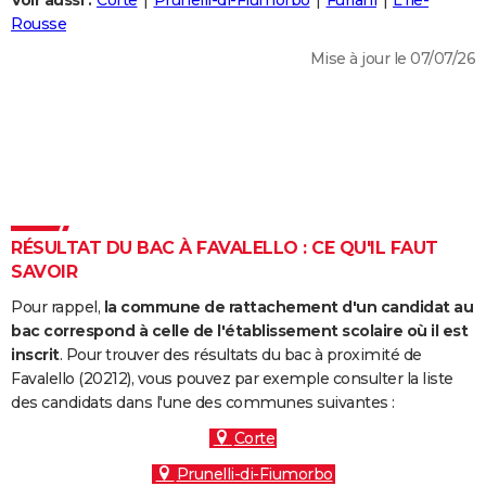
Voir aussi :
Corte
Prunelli-di-Fiumorbo
Furiani
L'Île-
City break
Voyage de noces
Climat
Destinations
Voyage nature
Forum
+
Rousse
PHOTO
Mise à jour le 07/07/26
GUIDES D'ACHAT
BONS PLANS
CARTE DE VOEUX
Carte Bonne année
Carte Pâques
Carte de Noël
Carte Saint-Valentin
Carte d'anniversaire
DICTIONNAIRE
Biographies
Expressions
Dictionnaire
Citations
Proverbes
RÉSULTAT DU BAC À FAVALELLO : CE QU'IL FAUT
PROGRAMME TV
SAVOIR
COPAINS D'AVANT
Pour rappel,
la commune de rattachement d'un candidat au
Se connecter
Collèges
Universités
Service militaire
S'inscrire
Lycées
Primaires
Entreprises
Avis de recherche
bac correspond à celle de l'établissement scolaire où il est
AVIS DE DÉCÈS
inscrit
. Pour trouver des résultats du bac à proximité de
Favalello (20212), vous pouvez par exemple consulter la liste
FORUM
des candidats dans l'une des communes suivantes :
Lifestyle
Sport
Television
Cinema
Bricolage
Culture
Auto
Voyage
Corte
Prunelli-di-Fiumorbo