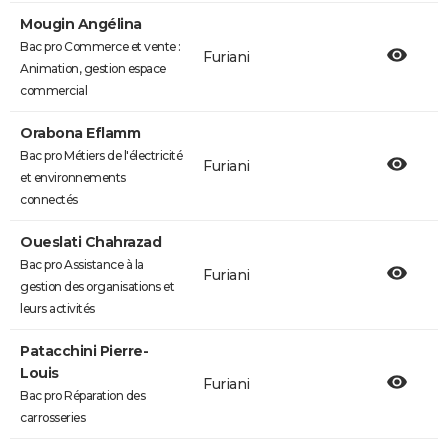
Mougin Angélina
Bac pro Commerce et vente :
Furiani
Animation, gestion espace
commercial
Orabona Eflamm
Bac pro Métiers de l'électricité
Furiani
et environnements
connectés
Oueslati Chahrazad
Bac pro Assistance à la
Furiani
gestion des organisations et
leurs activités
Patacchini Pierre-
Louis
Furiani
Bac pro Réparation des
carrosseries