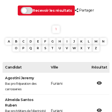
Partager
Recevoir les résultats
1
A
B
C
D
E
F
G
H
I
J
K
L
M
N
O
P
Q
R
S
T
U
V
W
X
Y
Z
Candidat
Ville
Résultat
Agostini Jeremy
Furiani
Bac pro Réparation des
carrosseries
Almeida Santos
Ruben
Furiani
Bac pro Métiers de l'électricité