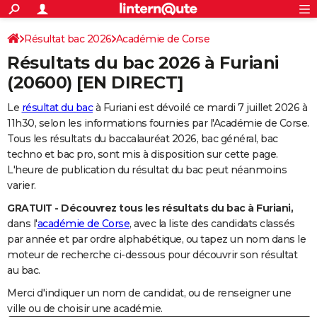
ACTUALITÉS
Connexion
S'inscrire
Résultat bac 2026
Académie de Corse
Rechercher
Société
Education
Villes
Politique
Faits Divers
Monde
+
SPORT
Résultats du bac 2026 à
Furiani
Football
Cyclisme
Forum
Coupe du monde 2026
Tennis
Rugby
CULTURE
(20600) [EN DIRECT]
TNT
Cinéma
Musique
Programme TV
Streaming
Sorties cinéma
+
FINANCE
Le
résultat du bac
à Furiani est dévoilé ce mardi 7 juillet 2026 à
11h30, selon les informations fournies par l'Académie de Corse.
Impôts
Immobilier
Banque
Crédit
Retraite
Epargne
Risques naturels par ville
Assurance
AUTO
Tous les résultats du baccalauréat 2026, bac général, bac
techno et bac pro, sont mis à disposition sur cette page.
Réserver un essai
Berlines
Forum auto
Essais
Citadines
SUV
+
HIGH-TECH
L'heure de publication du résultat du bac peut néanmoins
varier.
Meilleur smartphone
Ordinateurs
Guide high-tech
Mobiles
Internet
Jeux vidéo
+
BRICOLAGE
GRATUIT - Découvrez tous les résultats du bac à Furiani,
Aménagement intérieur
Cuisine
Jardinage
+
Forum
Extérieur
Salle de bains
Rangement
WEEK-END
dans l'
académie de Corse
, avec la liste des candidats classés
par année et par ordre alphabétique, ou tapez un nom dans le
Escapades
Expositions
Week-end nature
Guides de France
Patrimoine
Musées
+
LIFESTYLE
moteur de recherche ci-dessous pour découvrir son résultat
au bac.
Bien-être
Mode
+
Art de vivre
Loisirs
Modes de vie
SANTE
Merci d'indiquer un nom de candidat, ou de renseigner une
Guide de la santé
Médicaments
+
Alimentation
Maladies
Sommeil
VOYAGE
ville ou de choisir une académie.