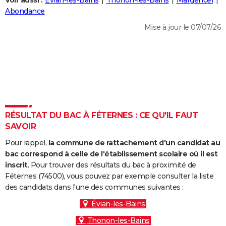
Voir aussi :
Évian-les-Bains
Thonon-les-Bains
Margencel
City break
Voyage de noces
Climat
Destinations
Voyage nature
Forum
+
Abondance
PHOTO
Mise à jour le 07/07/26
GUIDES D'ACHAT
BONS PLANS
CARTE DE VOEUX
Carte Bonne année
Carte Pâques
Carte de Noël
Carte Saint-Valentin
Carte d'anniversaire
DICTIONNAIRE
Biographies
Expressions
Dictionnaire
Citations
Proverbes
RÉSULTAT DU BAC À FÉTERNES : CE QU'IL FAUT
PROGRAMME TV
SAVOIR
COPAINS D'AVANT
Pour rappel,
la commune de rattachement d'un candidat au
Se connecter
Collèges
Universités
Service militaire
S'inscrire
Lycées
Primaires
Entreprises
Avis de recherche
bac correspond à celle de l'établissement scolaire où il est
AVIS DE DÉCÈS
inscrit
. Pour trouver des résultats du bac à proximité de
Féternes (74500), vous pouvez par exemple consulter la liste
FORUM
des candidats dans l'une des communes suivantes :
Lifestyle
Sport
Television
Cinema
Bricolage
Culture
Auto
Voyage
Évian-les-Bains
Thonon-les-Bains