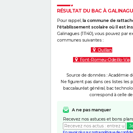
RÉSULTAT DU BAC À GALINAGUE
Pour rappel,
la commune de rattache
l'établissement scolaire où il est ins
Galinagues (11140), vous pouvez par e
communes suivantes :
Quillan
Font-Romeu-Odeillo-Via
Source de données : Académie de 
Ne figurent pas dans ces listes les 
baccalauréat général, bac technolo
correspond à celle de
A ne pas manquer
Recevez nos astuces et bons plans
J
En savoir plus sur notre politique de confiden