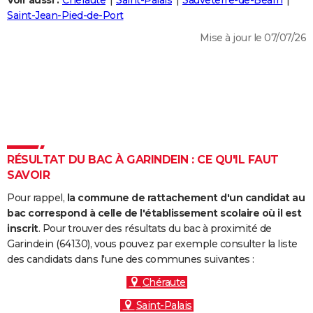
Voir aussi :
Chéraute
Saint-Palais
Sauveterre-de-Béarn
City break
Voyage de noces
Climat
Destinations
Voyage nature
Forum
+
Saint-Jean-Pied-de-Port
PHOTO
Mise à jour le 07/07/26
GUIDES D'ACHAT
BONS PLANS
CARTE DE VOEUX
Carte Bonne année
Carte Pâques
Carte de Noël
Carte Saint-Valentin
Carte d'anniversaire
DICTIONNAIRE
Biographies
Expressions
Dictionnaire
Citations
Proverbes
RÉSULTAT DU BAC À GARINDEIN : CE QU'IL FAUT
PROGRAMME TV
SAVOIR
COPAINS D'AVANT
Pour rappel,
la commune de rattachement d'un candidat au
Se connecter
Collèges
Universités
Service militaire
S'inscrire
Lycées
Primaires
Entreprises
Avis de recherche
bac correspond à celle de l'établissement scolaire où il est
AVIS DE DÉCÈS
inscrit
. Pour trouver des résultats du bac à proximité de
Garindein (64130), vous pouvez par exemple consulter la liste
FORUM
des candidats dans l'une des communes suivantes :
Lifestyle
Sport
Television
Cinema
Bricolage
Culture
Auto
Voyage
Chéraute
Saint-Palais