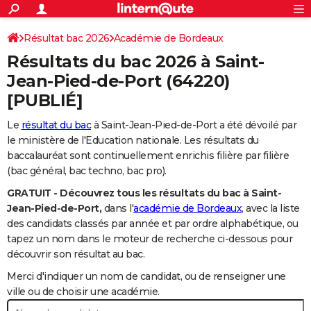
ACTUALITÉS
Connexion
S'inscrire
Résultat bac 2026
Académie de Bordeaux
Rechercher
Société
Education
Villes
Politique
Faits Divers
Monde
+
SPORT
Résultats du bac 2026 à
Saint-
Football
Cyclisme
Forum
Coupe du monde 2026
Tennis
Rugby
CULTURE
Jean-Pied-de-Port
(64220)
[PUBLIÉ]
TNT
Cinéma
Musique
Programme TV
Streaming
Sorties cinéma
+
FINANCE
Le
résultat du bac
à Saint-Jean-Pied-de-Port a été dévoilé par
Impôts
Immobilier
Banque
Crédit
Retraite
Epargne
Risques naturels par ville
Assurance
AUTO
le ministère de l'Education nationale. Les résultats du
Réserver un essai
Berlines
Forum auto
Essais
Citadines
SUV
+
baccalauréat sont continuellement enrichis filière par filière
HIGH-TECH
(bac général, bac techno, bac pro).
Meilleur smartphone
Ordinateurs
Guide high-tech
Mobiles
Internet
Jeux vidéo
+
BRICOLAGE
GRATUIT - Découvrez tous les résultats du bac à Saint-
Jean-Pied-de-Port,
dans l'
académie de Bordeaux
, avec la liste
Aménagement intérieur
Cuisine
Jardinage
+
Forum
Extérieur
Salle de bains
Rangement
WEEK-END
des candidats classés par année et par ordre alphabétique, ou
tapez un nom dans le moteur de recherche ci-dessous pour
Escapades
Expositions
Week-end nature
Guides de France
Patrimoine
Musées
+
LIFESTYLE
découvrir son résultat au bac.
Bien-être
Mode
+
Art de vivre
Loisirs
Modes de vie
SANTE
Merci d'indiquer un nom de candidat, ou de renseigner une
ville ou de choisir une académie.
Guide de la santé
Médicaments
+
Alimentation
Maladies
Sommeil
VOYAGE