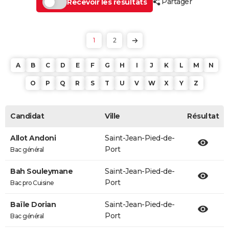
Partager
Recevoir les résultats
1
2
A
B
C
D
E
F
G
H
I
J
K
L
M
N
O
P
Q
R
S
T
U
V
W
X
Y
Z
Candidat
Ville
Résultat
Allot Andoni
Saint-Jean-Pied-de-
Port
Bac général
Bah Souleymane
Saint-Jean-Pied-de-
Port
Bac pro Cuisine
Baïle Dorian
Saint-Jean-Pied-de-
Port
Bac général