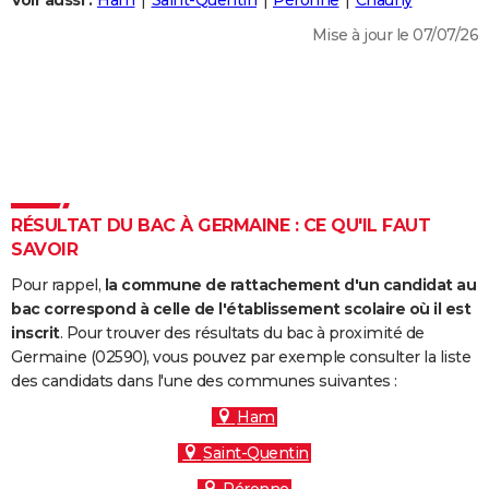
Voir aussi :
Ham
Saint-Quentin
Péronne
Chauny
City break
Voyage de noces
Climat
Destinations
Voyage nature
Forum
+
PHOTO
Mise à jour le 07/07/26
GUIDES D'ACHAT
BONS PLANS
CARTE DE VOEUX
Carte Bonne année
Carte Pâques
Carte de Noël
Carte Saint-Valentin
Carte d'anniversaire
DICTIONNAIRE
RÉSULTAT DU BAC À GERMAINE : CE QU'IL FAUT
Biographies
Expressions
Dictionnaire
Citations
Proverbes
SAVOIR
PROGRAMME TV
Pour rappel,
la commune de rattachement d'un candidat au
COPAINS D'AVANT
bac correspond à celle de l'établissement scolaire où il est
Se connecter
Collèges
Universités
Service militaire
S'inscrire
Lycées
Primaires
Entreprises
Avis de recherche
inscrit
. Pour trouver des résultats du bac à proximité de
AVIS DE DÉCÈS
Germaine (02590), vous pouvez par exemple consulter la liste
des candidats dans l'une des communes suivantes :
FORUM
Ham
Lifestyle
Sport
Television
Cinema
Bricolage
Culture
Auto
Voyage
Saint-Quentin