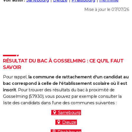
Voir aussi :
Sarrebourg
Dieuze
Phalsbourg
Henriville
City break
Voyage de noces
Climat
Destinations
Voyage nature
Forum
+
PHOTO
Mise à jour le 07/07/26
GUIDES D'ACHAT
BONS PLANS
CARTE DE VOEUX
Carte Bonne année
Carte Pâques
Carte de Noël
Carte Saint-Valentin
Carte d'anniversaire
DICTIONNAIRE
RÉSULTAT DU BAC À GOSSELMING : CE QU'IL FAUT
Biographies
Expressions
Dictionnaire
Citations
Proverbes
SAVOIR
PROGRAMME TV
Pour rappel,
la commune de rattachement d'un candidat au
COPAINS D'AVANT
bac correspond à celle de l'établissement scolaire où il est
Se connecter
Collèges
Universités
Service militaire
S'inscrire
Lycées
Primaires
Entreprises
Avis de recherche
inscrit
. Pour trouver des résultats du bac à proximité de
AVIS DE DÉCÈS
Gosselming (57930), vous pouvez par exemple consulter la
liste des candidats dans l'une des communes suivantes :
FORUM
Sarrebourg
Lifestyle
Sport
Television
Cinema
Bricolage
Culture
Auto
Voyage
Dieuze