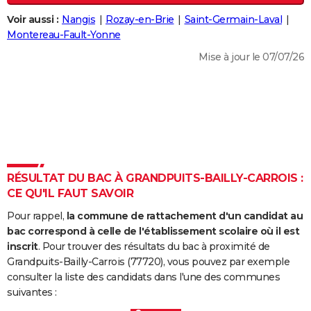
City break
Voyage de noces
Climat
Destinations
Voyage nature
Forum
+
PHOTO
Voir aussi :
Nangis
Rozay-en-Brie
Saint-Germain-Laval
Montereau-Fault-Yonne
GUIDES D'ACHAT
Mise à jour le 07/07/26
BONS PLANS
CARTE DE VOEUX
Carte Bonne année
Carte Pâques
Carte de Noël
Carte Saint-Valentin
Carte d'anniversaire
DICTIONNAIRE
Biographies
Expressions
Dictionnaire
Citations
Proverbes
PROGRAMME TV
RÉSULTAT DU BAC À GRANDPUITS-BAILLY-CARROIS :
COPAINS D'AVANT
CE QU'IL FAUT SAVOIR
Se connecter
Collèges
Universités
Service militaire
S'inscrire
Lycées
Primaires
Entreprises
Avis de recherche
AVIS DE DÉCÈS
Pour rappel,
la commune de rattachement d'un candidat au
bac correspond à celle de l'établissement scolaire où il est
FORUM
inscrit
. Pour trouver des résultats du bac à proximité de
Grandpuits-Bailly-Carrois (77720), vous pouvez par exemple
Lifestyle
Sport
Television
Cinema
Bricolage
Culture
Auto
Voyage
consulter la liste des candidats dans l'une des communes
suivantes :