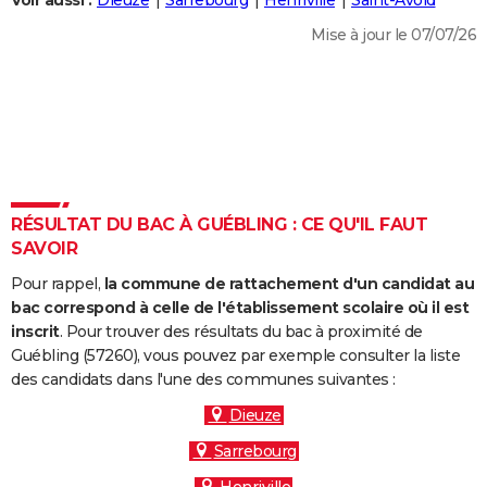
Voir aussi :
Dieuze
Sarrebourg
Henriville
Saint-Avold
City break
Voyage de noces
Climat
Destinations
Voyage nature
Forum
+
PHOTO
Mise à jour le 07/07/26
GUIDES D'ACHAT
BONS PLANS
CARTE DE VOEUX
Carte Bonne année
Carte Pâques
Carte de Noël
Carte Saint-Valentin
Carte d'anniversaire
DICTIONNAIRE
RÉSULTAT DU BAC À GUÉBLING : CE QU'IL FAUT
Biographies
Expressions
Dictionnaire
Citations
Proverbes
SAVOIR
PROGRAMME TV
Pour rappel,
la commune de rattachement d'un candidat au
COPAINS D'AVANT
bac correspond à celle de l'établissement scolaire où il est
Se connecter
Collèges
Universités
Service militaire
S'inscrire
Lycées
Primaires
Entreprises
Avis de recherche
inscrit
. Pour trouver des résultats du bac à proximité de
AVIS DE DÉCÈS
Guébling (57260), vous pouvez par exemple consulter la liste
des candidats dans l'une des communes suivantes :
FORUM
Dieuze
Lifestyle
Sport
Television
Cinema
Bricolage
Culture
Auto
Voyage
Sarrebourg