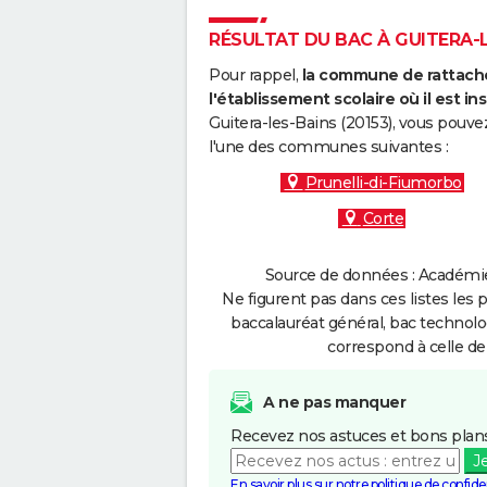
RÉSULTAT DU BAC À GUITERA-LE
Pour rappel,
la commune de rattache
l'établissement scolaire où il est ins
Guitera-les-Bains (20153), vous pouve
l'une des communes suivantes :
Prunelli-di-Fiumorbo
Corte
Source de données : Académie 
Ne figurent pas dans ces listes les 
baccalauréat général, bac technolo
correspond à celle de
A ne pas manquer
Recevez nos astuces et bons plans
J
En savoir plus sur notre politique de confiden