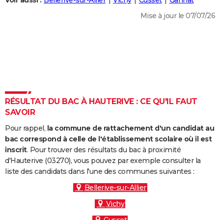
Voir aussi :
Bellerive-sur-Allier
Vichy
Cusset
Gannat
City break
Voyage de noces
Climat
Destinations
Voyage nature
Forum
+
PHOTO
Mise à jour le 07/07/26
GUIDES D'ACHAT
BONS PLANS
CARTE DE VOEUX
Carte Bonne année
Carte Pâques
Carte de Noël
Carte Saint-Valentin
Carte d'anniversaire
DICTIONNAIRE
RÉSULTAT DU BAC À HAUTERIVE : CE QU'IL FAUT
Biographies
Expressions
Dictionnaire
Citations
Proverbes
SAVOIR
PROGRAMME TV
Pour rappel,
la commune de rattachement d'un candidat au
COPAINS D'AVANT
bac correspond à celle de l'établissement scolaire où il est
Se connecter
Collèges
Universités
Service militaire
S'inscrire
Lycées
Primaires
Entreprises
Avis de recherche
inscrit
. Pour trouver des résultats du bac à proximité
AVIS DE DÉCÈS
d'Hauterive (03270), vous pouvez par exemple consulter la
liste des candidats dans l'une des communes suivantes :
FORUM
Bellerive-sur-Allier
Lifestyle
Sport
Television
Cinema
Bricolage
Culture
Auto
Voyage
Vichy