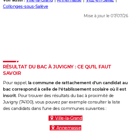
Voir aussi :
Ville-la-Grand
Annemasse
Viuz-en-Sallaz
City break
Voyage de noces
Climat
Destinations
Voyage nature
Forum
+
Collonges-sous-Salève
PHOTO
Mise à jour le 07/07/26
GUIDES D'ACHAT
BONS PLANS
CARTE DE VOEUX
Carte Bonne année
Carte Pâques
Carte de Noël
Carte Saint-Valentin
Carte d'anniversaire
DICTIONNAIRE
Biographies
Expressions
Dictionnaire
Citations
Proverbes
RÉSULTAT DU BAC À JUVIGNY : CE QU'IL FAUT
PROGRAMME TV
SAVOIR
COPAINS D'AVANT
Pour rappel,
la commune de rattachement d'un candidat au
Se connecter
Collèges
Universités
Service militaire
S'inscrire
Lycées
Primaires
Entreprises
Avis de recherche
bac correspond à celle de l'établissement scolaire où il est
AVIS DE DÉCÈS
inscrit
. Pour trouver des résultats du bac à proximité de
Juvigny (74100), vous pouvez par exemple consulter la liste
FORUM
des candidats dans l'une des communes suivantes :
Lifestyle
Sport
Television
Cinema
Bricolage
Culture
Auto
Voyage
Ville-la-Grand
Annemasse