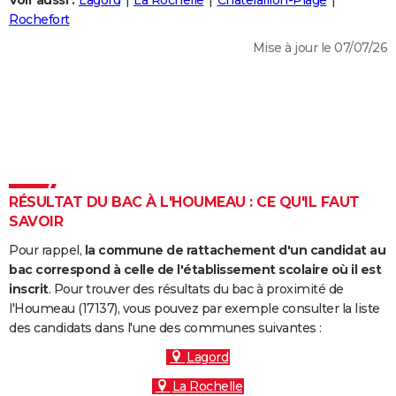
Voir aussi :
Lagord
La Rochelle
Châtelaillon-Plage
City break
Voyage de noces
Climat
Destinations
Voyage nature
Forum
+
Rochefort
PHOTO
Mise à jour le 07/07/26
GUIDES D'ACHAT
BONS PLANS
CARTE DE VOEUX
Carte Bonne année
Carte Pâques
Carte de Noël
Carte Saint-Valentin
Carte d'anniversaire
DICTIONNAIRE
Biographies
Expressions
Dictionnaire
Citations
Proverbes
RÉSULTAT DU BAC À L'HOUMEAU : CE QU'IL FAUT
PROGRAMME TV
SAVOIR
COPAINS D'AVANT
Pour rappel,
la commune de rattachement d'un candidat au
Se connecter
Collèges
Universités
Service militaire
S'inscrire
Lycées
Primaires
Entreprises
Avis de recherche
bac correspond à celle de l'établissement scolaire où il est
AVIS DE DÉCÈS
inscrit
. Pour trouver des résultats du bac à proximité de
l'Houmeau (17137), vous pouvez par exemple consulter la liste
FORUM
des candidats dans l'une des communes suivantes :
Lifestyle
Sport
Television
Cinema
Bricolage
Culture
Auto
Voyage
Lagord
La Rochelle