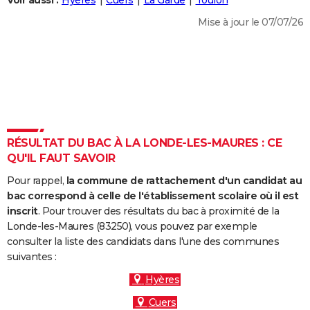
Voir aussi :
Hyères
Cuers
La Garde
Toulon
City break
Voyage de noces
Climat
Destinations
Voyage nature
Forum
+
PHOTO
Mise à jour le 07/07/26
GUIDES D'ACHAT
BONS PLANS
CARTE DE VOEUX
Carte Bonne année
Carte Pâques
Carte de Noël
Carte Saint-Valentin
Carte d'anniversaire
DICTIONNAIRE
RÉSULTAT DU BAC À LA LONDE-LES-MAURES : CE
Biographies
Expressions
Dictionnaire
Citations
Proverbes
QU'IL FAUT SAVOIR
PROGRAMME TV
Pour rappel,
la commune de rattachement d'un candidat au
COPAINS D'AVANT
bac correspond à celle de l'établissement scolaire où il est
Se connecter
Collèges
Universités
Service militaire
S'inscrire
Lycées
Primaires
Entreprises
Avis de recherche
inscrit
. Pour trouver des résultats du bac à proximité de la
AVIS DE DÉCÈS
Londe-les-Maures (83250), vous pouvez par exemple
consulter la liste des candidats dans l'une des communes
FORUM
suivantes :
Lifestyle
Sport
Television
Cinema
Bricolage
Culture
Auto
Voyage
Hyères
Cuers