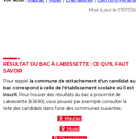
Voir aussi :
Mauriac
Murat
Chamalières
Clermont-Ferrand
City break
Voyage de noces
Climat
Destinations
Voyage nature
Forum
+
PHOTO
Mise à jour le 07/07/26
GUIDES D'ACHAT
BONS PLANS
CARTE DE VOEUX
Carte Bonne année
Carte Pâques
Carte de Noël
Carte Saint-Valentin
Carte d'anniversaire
DICTIONNAIRE
RÉSULTAT DU BAC À LABESSETTE : CE QU'IL FAUT
Biographies
Expressions
Dictionnaire
Citations
Proverbes
SAVOIR
PROGRAMME TV
Pour rappel,
la commune de rattachement d'un candidat au
COPAINS D'AVANT
bac correspond à celle de l'établissement scolaire où il est
Se connecter
Collèges
Universités
Service militaire
S'inscrire
Lycées
Primaires
Entreprises
Avis de recherche
inscrit
. Pour trouver des résultats du bac à proximité de
AVIS DE DÉCÈS
Labessette (63690), vous pouvez par exemple consulter la
liste des candidats dans l'une des communes suivantes :
FORUM
Mauriac
Lifestyle
Sport
Television
Cinema
Bricolage
Culture
Auto
Voyage
Murat