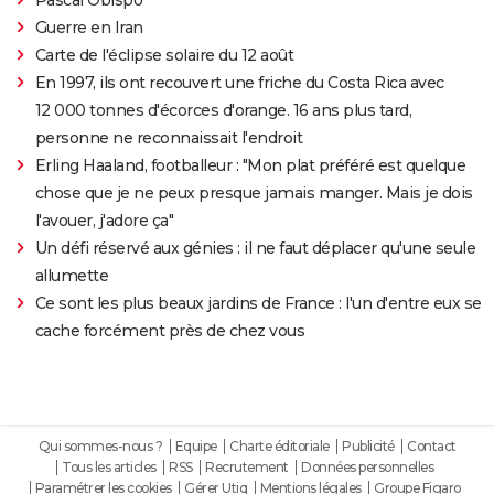
Guerre en Iran
Carte de l'éclipse solaire du 12 août
En 1997, ils ont recouvert une friche du Costa Rica avec
12 000 tonnes d'écorces d'orange. 16 ans plus tard,
personne ne reconnaissait l'endroit
Erling Haaland, footballeur : "Mon plat préféré est quelque
chose que je ne peux presque jamais manger. Mais je dois
l'avouer, j'adore ça"
Un défi réservé aux génies : il ne faut déplacer qu'une seule
allumette
Ce sont les plus beaux jardins de France : l'un d'entre eux se
cache forcément près de chez vous
Qui sommes-nous ?
Equipe
Charte éditoriale
Publicité
Contact
Tous les articles
RSS
Recrutement
Données personnelles
Paramétrer les cookies
Gérer Utiq
Mentions légales
Groupe Figaro