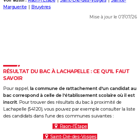
Voir aussi :
Raon-l'Étape
Saint-Dié-des-Vosges
Sainte-
City break
Voyage de noces
Climat
Destinations
Voyage nature
Forum
+
Marguerite
Bruyères
PHOTO
Mise à jour le 07/07/26
GUIDES D'ACHAT
BONS PLANS
CARTE DE VOEUX
Carte Bonne année
Carte Pâques
Carte de Noël
Carte Saint-Valentin
Carte d'anniversaire
DICTIONNAIRE
Biographies
Expressions
Dictionnaire
Citations
Proverbes
RÉSULTAT DU BAC À LACHAPELLE : CE QU'IL FAUT
PROGRAMME TV
SAVOIR
COPAINS D'AVANT
Pour rappel,
la commune de rattachement d'un candidat au
Se connecter
Collèges
Universités
Service militaire
S'inscrire
Lycées
Primaires
Entreprises
Avis de recherche
bac correspond à celle de l'établissement scolaire où il est
AVIS DE DÉCÈS
inscrit
. Pour trouver des résultats du bac à proximité de
Lachapelle (54120), vous pouvez par exemple consulter la liste
FORUM
des candidats dans l'une des communes suivantes :
Lifestyle
Sport
Television
Cinema
Bricolage
Culture
Auto
Voyage
Raon-l'Étape
Saint-Dié-des-Vosges