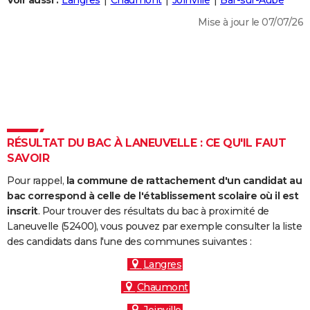
Voir aussi :
Langres
Chaumont
Joinville
Bar-sur-Aube
City break
Voyage de noces
Climat
Destinations
Voyage nature
Forum
+
PHOTO
Mise à jour le 07/07/26
GUIDES D'ACHAT
BONS PLANS
CARTE DE VOEUX
Carte Bonne année
Carte Pâques
Carte de Noël
Carte Saint-Valentin
Carte d'anniversaire
DICTIONNAIRE
RÉSULTAT DU BAC À LANEUVELLE : CE QU'IL FAUT
Biographies
Expressions
Dictionnaire
Citations
Proverbes
SAVOIR
PROGRAMME TV
Pour rappel,
la commune de rattachement d'un candidat au
COPAINS D'AVANT
bac correspond à celle de l'établissement scolaire où il est
Se connecter
Collèges
Universités
Service militaire
S'inscrire
Lycées
Primaires
Entreprises
Avis de recherche
inscrit
. Pour trouver des résultats du bac à proximité de
AVIS DE DÉCÈS
Laneuvelle (52400), vous pouvez par exemple consulter la liste
des candidats dans l'une des communes suivantes :
FORUM
Langres
Lifestyle
Sport
Television
Cinema
Bricolage
Culture
Auto
Voyage
Chaumont