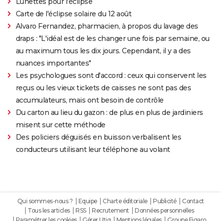
Lunettes pour l'éclipse
Carte de l'éclipse solaire du 12 août
Alvaro Fernandez, pharmacien, à propos du lavage des
draps : "L'idéal est de les changer une fois par semaine, ou
au maximum tous les dix jours. Cependant, il y a des
nuances importantes"
Les psychologues sont d'accord : ceux qui conservent les
reçus ou les vieux tickets de caisses ne sont pas des
accumulateurs, mais ont besoin de contrôle
Du carton au lieu du gazon : de plus en plus de jardiniers
misent sur cette méthode
Des policiers déguisés en buisson verbalisent les
conducteurs utilisant leur téléphone au volant
Qui sommes-nous ?
Equipe
Charte éditoriale
Publicité
Contact
Tous les articles
RSS
Recrutement
Données personnelles
Paramétrer les cookies
Gérer Utiq
Mentions légales
Groupe Figaro