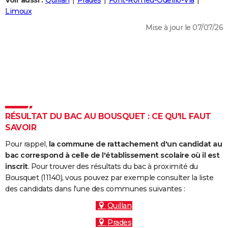
Voir aussi :
Quillan
Prades
Font-Romeu-Odeillo-Via
City break
Voyage de noces
Climat
Destinations
Voyage nature
Forum
+
Limoux
PHOTO
Mise à jour le 07/07/26
GUIDES D'ACHAT
BONS PLANS
CARTE DE VOEUX
Carte Bonne année
Carte Pâques
Carte de Noël
Carte Saint-Valentin
Carte d'anniversaire
DICTIONNAIRE
Biographies
Expressions
Dictionnaire
Citations
Proverbes
RÉSULTAT DU BAC AU BOUSQUET : CE QU'IL FAUT
PROGRAMME TV
SAVOIR
COPAINS D'AVANT
Pour rappel,
la commune de rattachement d'un candidat au
Se connecter
Collèges
Universités
Service militaire
S'inscrire
Lycées
Primaires
Entreprises
Avis de recherche
bac correspond à celle de l'établissement scolaire où il est
AVIS DE DÉCÈS
inscrit
. Pour trouver des résultats du bac à proximité du
Bousquet (11140), vous pouvez par exemple consulter la liste
FORUM
des candidats dans l'une des communes suivantes :
Lifestyle
Sport
Television
Cinema
Bricolage
Culture
Auto
Voyage
Quillan
Prades