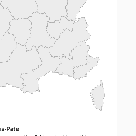
is-Pâté