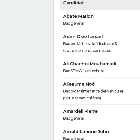
Candidat
Abate Marion
Bac général
Aden Okie Ismaël
Bac pro Métiers de l'électricité &
environnements connectés
Ali Chaehoi Mouhamadi
Bac STMG (bac techno)
Alleaume Noé
Bac pro Maintenance des véhicules
(voitures particulières)
Amardeil Pierre
Bac général
Arnold-Limone John
Bac général