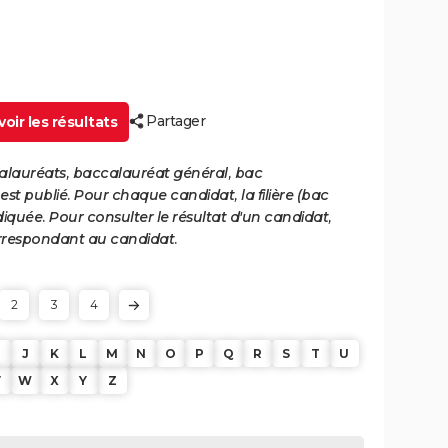
Partager
oir les résultats
calauréats, baccalauréat général, bac
st publié. Pour chaque candidat, la filière (bac
iquée. Pour consulter le résultat d'un candidat,
 correspondant au candidat.
2
3
4
J
K
L
M
N
O
P
Q
R
S
T
U
V
W
X
Y
Z