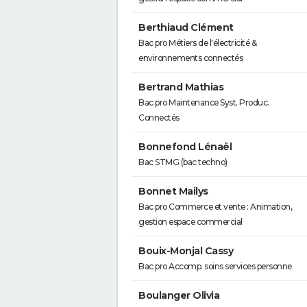
Berthiaud Clément
Bac pro Métiers de l'électricité &
environnements connectés
Bertrand Mathias
Bac pro Maintenance Syst. Produc.
Connectés
Bonnefond Lénaël
Bac STMG (bac techno)
Bonnet Mailys
Bac pro Commerce et vente : Animation,
gestion espace commercial
Bouix-Monjal Cassy
Bac pro Accomp. soins services personne
Boulanger Olivia