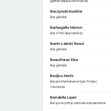
gestion espace commercial
Baczynski Noéline
Bac général
Barbagallo Manon
Bac STMG (bac techno)
Bazin-Lebrat Raoul
Bac général
Beautheac Elsa
Bac général
Bedjou Matis
Bac pro Maintenance Syst. Produc.
Connectés
Bendella Layel
Bac pro Accomp. soins services personne