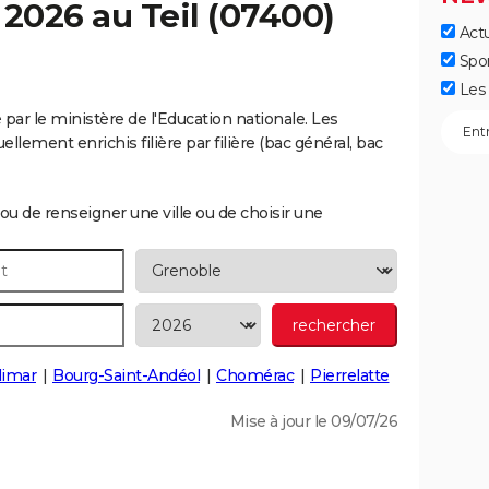
c 2026 au
Teil
(07400)
Actu
Spo
Les 
é par le ministère de l'Education nationale. Les
llement enrichis filière par filière (bac général, bac
ou de renseigner une ville ou de choisir une
limar
Bourg-Saint-Andéol
Chomérac
Pierrelatte
Mise à jour le 09/07/26