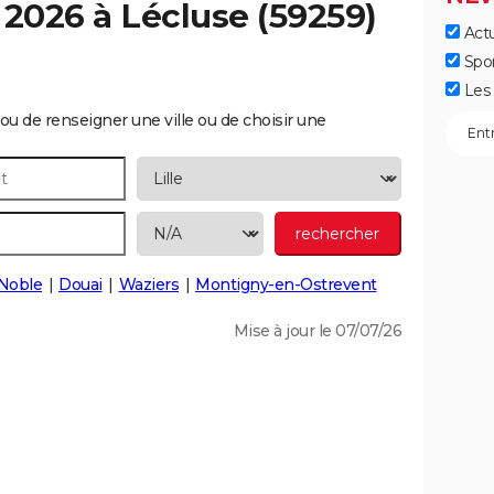
 2026 à
Lécluse
(59259)
Actu
Spo
Les 
ou de renseigner une ville ou de choisir une
-Noble
Douai
Waziers
Montigny-en-Ostrevent
Mise à jour le 07/07/26