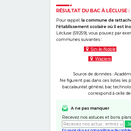
RÉSULTAT DU BAC À LÉCLUSE : 
Pour rappel,
la commune de rattache
l'établissement scolaire où il est ins
Lécluse (59259), vous pouvez par exem
communes suivantes :
Sin-le-Noble
Waziers
Source de données : Académie 
Ne figurent pas dans ces listes les 
baccalauréat général, bac technolo
correspond à celle de
A ne pas manquer
Recevez nos astuces et bons plans
J
En savoir plus sur notre politique de confiden