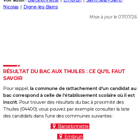
Voir aussi :
Barcelonnette
Embrun
Saint-Jean-Saint-
City break
Voyage de noces
Climat
Destinations
Voyage nature
Forum
+
Nicolas
Digne-les-Bains
PHOTO
Mise à jour le 07/07/26
GUIDES D'ACHAT
BONS PLANS
CARTE DE VOEUX
Carte Bonne année
Carte Pâques
Carte de Noël
Carte Saint-Valentin
Carte d'anniversaire
DICTIONNAIRE
Biographies
Expressions
Dictionnaire
Citations
Proverbes
RÉSULTAT DU BAC AUX THUILES : CE QU'IL FAUT
PROGRAMME TV
SAVOIR
COPAINS D'AVANT
Pour rappel,
la commune de rattachement d'un candidat au
Se connecter
Collèges
Universités
Service militaire
S'inscrire
Lycées
Primaires
Entreprises
Avis de recherche
bac correspond à celle de l'établissement scolaire où il est
AVIS DE DÉCÈS
inscrit
. Pour trouver des résultats du bac à proximité des
Thuiles (04400), vous pouvez par exemple consulter la liste
FORUM
des candidats dans l'une des communes suivantes :
Lifestyle
Sport
Television
Cinema
Bricolage
Culture
Auto
Voyage
Barcelonnette
Embrun