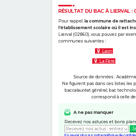
RÉSULTAT DU BAC À LIERVAL : 
Pour rappel,
la commune de rattache
l'établissement scolaire où il est ins
Lierval (02860), vous pouvez par exem
communes suivantes :
Laon
La Fère
Source de données : Académie 
Ne figurent pas dans ces listes les 
baccalauréat général, bac technolo
correspond à celle de
A ne pas manquer
Recevez nos astuces et bons plans
J
En savoir plus sur notre politique de confiden