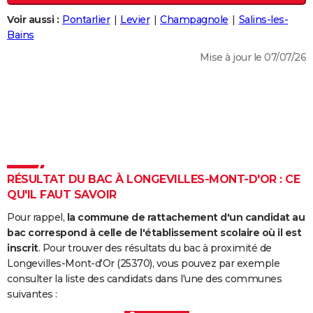
City break
Voyage de noces
Climat
Destinations
Voyage nature
Forum
+
PHOTO
Voir aussi :
Pontarlier
Levier
Champagnole
Salins-les-
Bains
GUIDES D'ACHAT
Mise à jour le 07/07/26
BONS PLANS
CARTE DE VOEUX
Carte Bonne année
Carte Pâques
Carte de Noël
Carte Saint-Valentin
Carte d'anniversaire
DICTIONNAIRE
Biographies
Expressions
Dictionnaire
Citations
Proverbes
PROGRAMME TV
RÉSULTAT DU BAC À LONGEVILLES-MONT-D'OR : CE
COPAINS D'AVANT
QU'IL FAUT SAVOIR
Se connecter
Collèges
Universités
Service militaire
S'inscrire
Lycées
Primaires
Entreprises
Avis de recherche
AVIS DE DÉCÈS
Pour rappel,
la commune de rattachement d'un candidat au
bac correspond à celle de l'établissement scolaire où il est
FORUM
inscrit
. Pour trouver des résultats du bac à proximité de
Longevilles-Mont-d'Or (25370), vous pouvez par exemple
Lifestyle
Sport
Television
Cinema
Bricolage
Culture
Auto
Voyage
consulter la liste des candidats dans l'une des communes
suivantes :