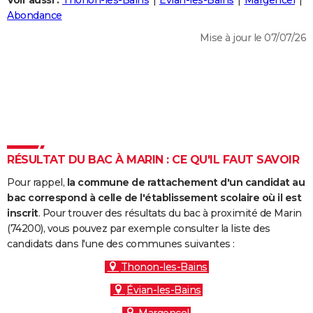
Voir aussi :
Thonon-les-Bains
Évian-les-Bains
Margencel
City break
Voyage de noces
Climat
Destinations
Voyage nature
Forum
+
Abondance
PHOTO
Mise à jour le 07/07/26
GUIDES D'ACHAT
BONS PLANS
CARTE DE VOEUX
Carte Bonne année
Carte Pâques
Carte de Noël
Carte Saint-Valentin
Carte d'anniversaire
DICTIONNAIRE
Biographies
Expressions
Dictionnaire
Citations
Proverbes
RÉSULTAT DU BAC À MARIN : CE QU'IL FAUT SAVOIR
PROGRAMME TV
Pour rappel,
la commune de rattachement d'un candidat au
COPAINS D'AVANT
bac correspond à celle de l'établissement scolaire où il est
Se connecter
Collèges
Universités
Service militaire
S'inscrire
Lycées
Primaires
Entreprises
Avis de recherche
inscrit
. Pour trouver des résultats du bac à proximité de Marin
AVIS DE DÉCÈS
(74200), vous pouvez par exemple consulter la liste des
candidats dans l'une des communes suivantes :
FORUM
Thonon-les-Bains
Lifestyle
Sport
Television
Cinema
Bricolage
Culture
Auto
Voyage
Évian-les-Bains