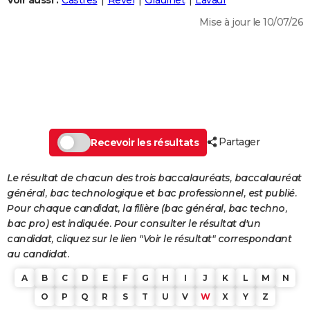
Voir aussi :
Castres
Revel
Graulhet
Lavaur
City break
Voyage de noces
Climat
Destinations
Voyage nature
Forum
+
PHOTO
Mise à jour le 10/07/26
GUIDES D'ACHAT
BONS PLANS
CARTE DE VOEUX
Carte Bonne année
Carte Pâques
Carte de Noël
Carte Saint-Valentin
Carte d'anniversaire
DICTIONNAIRE
Partager
Recevoir les résultats
Biographies
Expressions
Dictionnaire
Citations
Proverbes
PROGRAMME TV
Le résultat de chacun des trois baccalauréats, baccalauréat
COPAINS D'AVANT
général, bac technologique et bac professionnel, est publié.
Pour chaque candidat, la filière (bac général, bac techno,
Se connecter
Collèges
Universités
Service militaire
S'inscrire
Lycées
Primaires
Entreprises
Avis de recherche
AVIS DE DÉCÈS
bac pro) est indiquée. Pour consulter le résultat d'un
candidat, cliquez sur le lien "Voir le résultat" correspondant
FORUM
au candidat.
Lifestyle
Sport
Television
Cinema
Bricolage
Culture
Auto
Voyage
A
B
C
D
E
F
G
H
I
J
K
L
M
N
O
P
Q
R
S
T
U
V
W
X
Y
Z