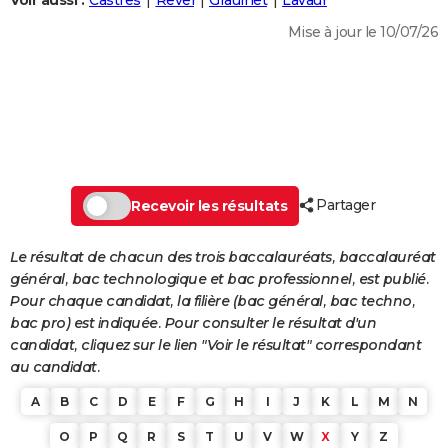
Voir aussi :
Castres
Revel
Graulhet
Lavaur
City break
Voyage de noces
Climat
Destinations
Voyage nature
Forum
+
PHOTO
Mise à jour le 10/07/26
GUIDES D'ACHAT
BONS PLANS
CARTE DE VOEUX
Carte Bonne année
Carte Pâques
Carte de Noël
Carte Saint-Valentin
Carte d'anniversaire
DICTIONNAIRE
Partager
Recevoir les résultats
Biographies
Expressions
Dictionnaire
Citations
Proverbes
PROGRAMME TV
Le résultat de chacun des trois baccalauréats, baccalauréat
COPAINS D'AVANT
général, bac technologique et bac professionnel, est publié.
Pour chaque candidat, la filière (bac général, bac techno,
Se connecter
Collèges
Universités
Service militaire
S'inscrire
Lycées
Primaires
Entreprises
Avis de recherche
AVIS DE DÉCÈS
bac pro) est indiquée. Pour consulter le résultat d'un
candidat, cliquez sur le lien "Voir le résultat" correspondant
FORUM
au candidat.
Lifestyle
Sport
Television
Cinema
Bricolage
Culture
Auto
Voyage
A
B
C
D
E
F
G
H
I
J
K
L
M
N
O
P
Q
R
S
T
U
V
W
X
Y
Z