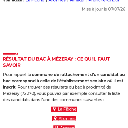
Voir aussi :
La Flèche
Allonnes
Arnage
Pruillé-le-Chétif
City break
Voyage de noces
Climat
Destinations
Voyage nature
Forum
+
PHOTO
Mise à jour le 07/07/26
GUIDES D'ACHAT
BONS PLANS
CARTE DE VOEUX
Carte Bonne année
Carte Pâques
Carte de Noël
Carte Saint-Valentin
Carte d'anniversaire
DICTIONNAIRE
RÉSULTAT DU BAC À MÉZERAY : CE QU'IL FAUT
Biographies
Expressions
Dictionnaire
Citations
Proverbes
SAVOIR
PROGRAMME TV
Pour rappel,
la commune de rattachement d'un candidat au
COPAINS D'AVANT
bac correspond à celle de l'établissement scolaire où il est
Se connecter
Collèges
Universités
Service militaire
S'inscrire
Lycées
Primaires
Entreprises
Avis de recherche
inscrit
. Pour trouver des résultats du bac à proximité de
AVIS DE DÉCÈS
Mézeray (72270), vous pouvez par exemple consulter la liste
des candidats dans l'une des communes suivantes :
FORUM
La Flèche
Lifestyle
Sport
Television
Cinema
Bricolage
Culture
Auto
Voyage
Allonnes