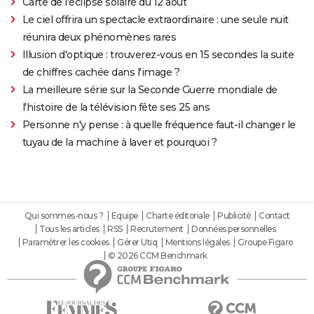
Carte de l'éclipse solaire du 12 août
Le ciel offrira un spectacle extraordinaire : une seule nuit
réunira deux phénomènes rares
Illusion d'optique : trouverez-vous en 15 secondes la suite
de chiffres cachée dans l'image ?
La meilleure série sur la Seconde Guerre mondiale de
l'histoire de la télévision fête ses 25 ans
Personne n'y pense : à quelle fréquence faut-il changer le
tuyau de la machine à laver et pourquoi ?
Qui sommes-nous ?
Equipe
Charte éditoriale
Publicité
Contact
Tous les articles
RSS
Recrutement
Données personnelles
Paramétrer les cookies
Gérer Utiq
Mentions légales
Groupe Figaro
© 2026 CCM Benchmark