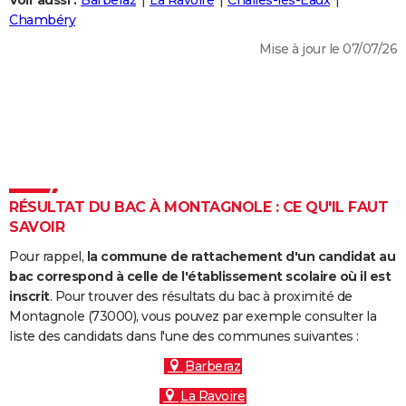
Voir aussi :
Barberaz
La Ravoire
Challes-les-Eaux
City break
Voyage de noces
Climat
Destinations
Voyage nature
Forum
+
Chambéry
PHOTO
Mise à jour le 07/07/26
GUIDES D'ACHAT
BONS PLANS
CARTE DE VOEUX
Carte Bonne année
Carte Pâques
Carte de Noël
Carte Saint-Valentin
Carte d'anniversaire
DICTIONNAIRE
Biographies
Expressions
Dictionnaire
Citations
Proverbes
RÉSULTAT DU BAC À MONTAGNOLE : CE QU'IL FAUT
PROGRAMME TV
SAVOIR
COPAINS D'AVANT
Pour rappel,
la commune de rattachement d'un candidat au
Se connecter
Collèges
Universités
Service militaire
S'inscrire
Lycées
Primaires
Entreprises
Avis de recherche
bac correspond à celle de l'établissement scolaire où il est
AVIS DE DÉCÈS
inscrit
. Pour trouver des résultats du bac à proximité de
Montagnole (73000), vous pouvez par exemple consulter la
FORUM
liste des candidats dans l'une des communes suivantes :
Lifestyle
Sport
Television
Cinema
Bricolage
Culture
Auto
Voyage
Barberaz
La Ravoire