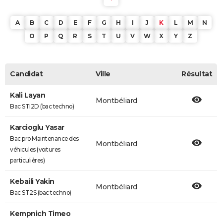
A
B
C
D
E
F
G
H
I
J
K
L
M
N
O
P
Q
R
S
T
U
V
W
X
Y
Z
Candidat
Ville
Résultat
Kali Layan
Montbéliard
Bac STI2D (bac techno)
Karcioglu Yasar
Bac pro Maintenance des
Montbéliard
véhicules (voitures
particulières)
Kebaili Yakin
Montbéliard
Bac ST2S (bac techno)
Kempnich Timeo