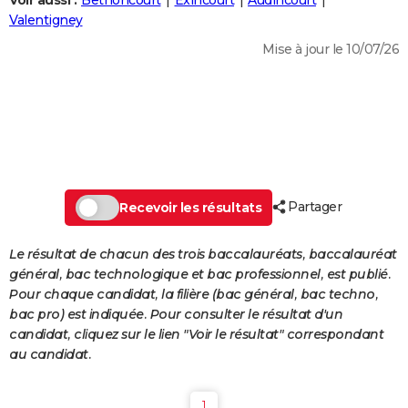
Voir aussi :
Bethoncourt
Exincourt
Audincourt
City break
Voyage de noces
Climat
Destinations
Voyage nature
Forum
+
Valentigney
PHOTO
Mise à jour le 10/07/26
GUIDES D'ACHAT
BONS PLANS
CARTE DE VOEUX
Carte Bonne année
Carte Pâques
Carte de Noël
Carte Saint-Valentin
Carte d'anniversaire
DICTIONNAIRE
Biographies
Expressions
Dictionnaire
Citations
Proverbes
Partager
PROGRAMME TV
Recevoir les résultats
COPAINS D'AVANT
Le résultat de chacun des trois baccalauréats, baccalauréat
général, bac technologique et bac professionnel, est publié.
Se connecter
Collèges
Universités
Service militaire
S'inscrire
Lycées
Primaires
Entreprises
Avis de recherche
AVIS DE DÉCÈS
Pour chaque candidat, la filière (bac général, bac techno,
bac pro) est indiquée. Pour consulter le résultat d'un
FORUM
candidat, cliquez sur le lien "Voir le résultat" correspondant
Lifestyle
Sport
Television
Cinema
Bricolage
Culture
Auto
Voyage
au candidat.
1