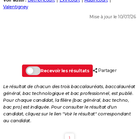
Voir aussi :
Bethoncourt
Exincourt
Audincourt
City break
Voyage de noces
Climat
Destinations
Voyage nature
Forum
+
Valentigney
PHOTO
Mise à jour le 10/07/26
GUIDES D'ACHAT
BONS PLANS
CARTE DE VOEUX
Carte Bonne année
Carte Pâques
Carte de Noël
Carte Saint-Valentin
Carte d'anniversaire
DICTIONNAIRE
Biographies
Expressions
Dictionnaire
Citations
Proverbes
Partager
PROGRAMME TV
Recevoir les résultats
COPAINS D'AVANT
Le résultat de chacun des trois baccalauréats, baccalauréat
général, bac technologique et bac professionnel, est publié.
Se connecter
Collèges
Universités
Service militaire
S'inscrire
Lycées
Primaires
Entreprises
Avis de recherche
AVIS DE DÉCÈS
Pour chaque candidat, la filière (bac général, bac techno,
bac pro) est indiquée. Pour consulter le résultat d'un
FORUM
candidat, cliquez sur le lien "Voir le résultat" correspondant
Lifestyle
Sport
Television
Cinema
Bricolage
Culture
Auto
Voyage
au candidat.
1