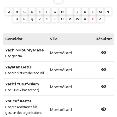
A
B
C
D
E
F
G
H
I
J
K
L
M
N
O
P
Q
R
S
T
U
V
W
X
Y
Z
Candidat
Ville
Résultat
Yachir-Mourey Mahe
Montbéliard
Bac général
Yayatan Betül
Montbéliard
Bac pro Métiers de l'accueil
Yazici Yusuf-Islam
Montbéliard
Bac STMG (bac techno)
Youcef Kenza
Bac pro Assistance à la
Montbéliard
gestion des organisations