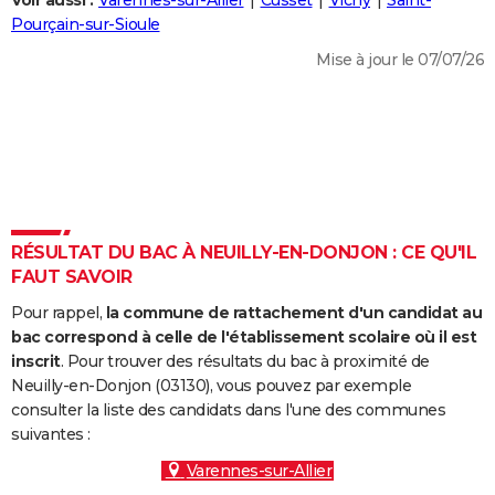
Voir aussi :
Varennes-sur-Allier
Cusset
Vichy
Saint-
City break
Voyage de noces
Climat
Destinations
Voyage nature
Forum
+
Pourçain-sur-Sioule
PHOTO
Mise à jour le 07/07/26
GUIDES D'ACHAT
BONS PLANS
CARTE DE VOEUX
Carte Bonne année
Carte Pâques
Carte de Noël
Carte Saint-Valentin
Carte d'anniversaire
DICTIONNAIRE
Biographies
Expressions
Dictionnaire
Citations
Proverbes
RÉSULTAT DU BAC À NEUILLY-EN-DONJON : CE QU'IL
PROGRAMME TV
FAUT SAVOIR
COPAINS D'AVANT
Pour rappel,
la commune de rattachement d'un candidat au
Se connecter
Collèges
Universités
Service militaire
S'inscrire
Lycées
Primaires
Entreprises
Avis de recherche
bac correspond à celle de l'établissement scolaire où il est
AVIS DE DÉCÈS
inscrit
. Pour trouver des résultats du bac à proximité de
Neuilly-en-Donjon (03130), vous pouvez par exemple
FORUM
consulter la liste des candidats dans l'une des communes
Lifestyle
Sport
Television
Cinema
Bricolage
Culture
Auto
Voyage
suivantes :
Varennes-sur-Allier