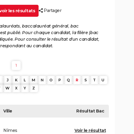
Partager
oir les résultats
calauréats, baccalauréat général, bac
st publié. Pour chaque candidat, la filière (bac
iquée. Pour consulter le résultat d'un candidat,
 correspondant au candidat.
1
J
K
L
M
N
O
P
Q
R
S
T
U
V
W
X
Y
Z
Ville
Résultat
Bac
Nîmes
Voir le résultat