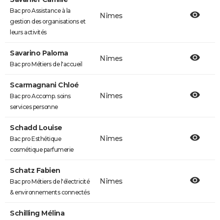
Bac pro Assistance à la
Nîmes
gestion des organisations et
leurs activités
Savarino Paloma
Nîmes
Bac pro Métiers de l'accueil
Scarmagnani Chloé
Nîmes
Bac pro Accomp. soins
services personne
Schadd Louise
Nîmes
Bac pro Esthétique
cosmétique parfumerie
Schatz Fabien
Nîmes
Bac pro Métiers de l'électricité
& environnements connectés
Schilling Mélina