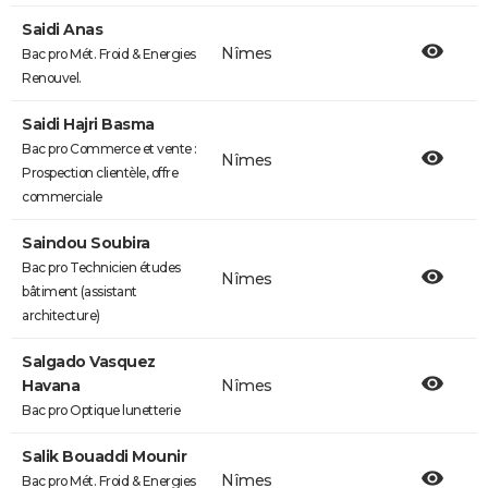
Saidi Anas
Nîmes
Bac pro Mét. Froid & Energies
Renouvel.
Saidi Hajri Basma
Bac pro Commerce et vente :
Nîmes
Prospection clientèle, offre
commerciale
Saindou Soubira
Bac pro Technicien études
Nîmes
bâtiment (assistant
architecture)
Salgado Vasquez
Havana
Nîmes
Bac pro Optique lunetterie
Salik Bouaddi Mounir
Nîmes
Bac pro Mét. Froid & Energies