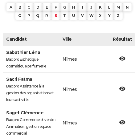
A
B
C
D
E
F
G
H
I
J
K
L
M
N
O
P
Q
R
S
T
U
V
W
X
Y
Z
Candidat
Ville
Résultat
Sabathier Léna
Nîmes
Bac pro Esthétique
cosmétique parfumerie
Sacri Fatma
Bac pro Assistance à la
Nîmes
gestion des organisations et
leurs activités
Saget Clémence
Bac pro Commerce et vente :
Nîmes
Animation, gestion espace
commercial