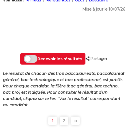
Voir aussi :
Milhaud
Marguerittes
Uzès
Beaucaire
City break
Voyage de noces
Climat
Destinations
Voyage nature
Forum
+
PHOTO
Mise à jour le 10/07/26
GUIDES D'ACHAT
BONS PLANS
CARTE DE VOEUX
Carte Bonne année
Carte Pâques
Carte de Noël
Carte Saint-Valentin
Carte d'anniversaire
DICTIONNAIRE
Partager
Recevoir les résultats
Biographies
Expressions
Dictionnaire
Citations
Proverbes
PROGRAMME TV
Le résultat de chacun des trois baccalauréats, baccalauréat
COPAINS D'AVANT
général, bac technologique et bac professionnel, est publié.
Pour chaque candidat, la filière (bac général, bac techno,
Se connecter
Collèges
Universités
Service militaire
S'inscrire
Lycées
Primaires
Entreprises
Avis de recherche
AVIS DE DÉCÈS
bac pro) est indiquée. Pour consulter le résultat d'un
candidat, cliquez sur le lien "Voir le résultat" correspondant
FORUM
au candidat.
Lifestyle
Sport
Television
Cinema
Bricolage
Culture
Auto
Voyage
1
2