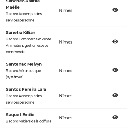
Sanchez-Kalitka
Maëlie
Nîmes
Bac pro Accomp. soins
services personne
Sanetra Killian
Bac pro Commerce et vente :
Nîmes
Animation, gestion espace
commercial
Santenac Melvyn
Nîmes
Bac pro Aéronautique
(systèmes)
Santos Pereira Lara
Nîmes
Bac pro Accomp. soins
services personne
Saquet Emilie
Nîmes
Bac pro Métiers de la coiffure