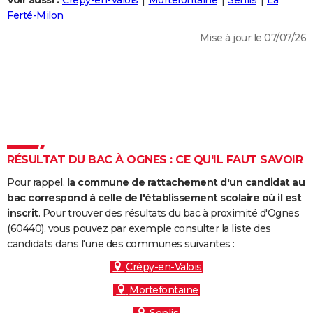
Voir aussi :
Crépy-en-Valois
Mortefontaine
Senlis
La
City break
Voyage de noces
Climat
Destinations
Voyage nature
Forum
+
Ferté-Milon
PHOTO
Mise à jour le 07/07/26
GUIDES D'ACHAT
BONS PLANS
CARTE DE VOEUX
Carte Bonne année
Carte Pâques
Carte de Noël
Carte Saint-Valentin
Carte d'anniversaire
DICTIONNAIRE
Biographies
Expressions
Dictionnaire
Citations
Proverbes
RÉSULTAT DU BAC À OGNES : CE QU'IL FAUT SAVOIR
PROGRAMME TV
Pour rappel,
la commune de rattachement d'un candidat au
COPAINS D'AVANT
bac correspond à celle de l'établissement scolaire où il est
Se connecter
Collèges
Universités
Service militaire
S'inscrire
Lycées
Primaires
Entreprises
Avis de recherche
inscrit
. Pour trouver des résultats du bac à proximité d'Ognes
AVIS DE DÉCÈS
(60440), vous pouvez par exemple consulter la liste des
candidats dans l'une des communes suivantes :
FORUM
Crépy-en-Valois
Lifestyle
Sport
Television
Cinema
Bricolage
Culture
Auto
Voyage
Mortefontaine