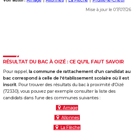
Voir aussi :
Arnage
Allonnes
La Flèche
Pruillé-le-Chétif
City break
Voyage de noces
Climat
Destinations
Voyage nature
Forum
+
PHOTO
Mise à jour le 07/07/26
GUIDES D'ACHAT
BONS PLANS
CARTE DE VOEUX
Carte Bonne année
Carte Pâques
Carte de Noël
Carte Saint-Valentin
Carte d'anniversaire
DICTIONNAIRE
RÉSULTAT DU BAC À OIZÉ : CE QU'IL FAUT SAVOIR
Biographies
Expressions
Dictionnaire
Citations
Proverbes
PROGRAMME TV
Pour rappel,
la commune de rattachement d'un candidat au
bac correspond à celle de l'établissement scolaire où il est
COPAINS D'AVANT
inscrit
. Pour trouver des résultats du bac à proximité d'Oizé
Se connecter
Collèges
Universités
Service militaire
S'inscrire
Lycées
Primaires
Entreprises
Avis de recherche
(72330), vous pouvez par exemple consulter la liste des
AVIS DE DÉCÈS
candidats dans l'une des communes suivantes :
FORUM
Arnage
Lifestyle
Sport
Television
Cinema
Bricolage
Culture
Auto
Voyage
Allonnes
La Flèche