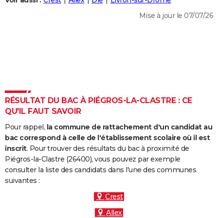
Voir aussi :
Crest
Allex
Die
Livron-sur-Drôme
City break
Voyage de noces
Climat
Destinations
Voyage nature
Forum
+
PHOTO
Mise à jour le 07/07/26
GUIDES D'ACHAT
BONS PLANS
CARTE DE VOEUX
Carte Bonne année
Carte Pâques
Carte de Noël
Carte Saint-Valentin
Carte d'anniversaire
DICTIONNAIRE
RÉSULTAT DU BAC À PIÉGROS-LA-CLASTRE : CE
Biographies
Expressions
Dictionnaire
Citations
Proverbes
QU'IL FAUT SAVOIR
PROGRAMME TV
Pour rappel,
la commune de rattachement d'un candidat au
COPAINS D'AVANT
bac correspond à celle de l'établissement scolaire où il est
Se connecter
Collèges
Universités
Service militaire
S'inscrire
Lycées
Primaires
Entreprises
Avis de recherche
inscrit
. Pour trouver des résultats du bac à proximité de
AVIS DE DÉCÈS
Piégros-la-Clastre (26400), vous pouvez par exemple
consulter la liste des candidats dans l'une des communes
FORUM
suivantes :
Lifestyle
Sport
Television
Cinema
Bricolage
Culture
Auto
Voyage
Crest
Allex