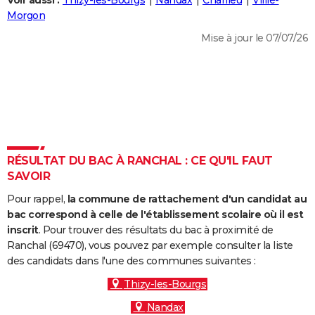
Voir aussi :
Thizy-les-Bourgs
Nandax
Charlieu
Villié-
City break
Voyage de noces
Climat
Destinations
Voyage nature
Forum
+
Morgon
PHOTO
Mise à jour le 07/07/26
GUIDES D'ACHAT
BONS PLANS
CARTE DE VOEUX
Carte Bonne année
Carte Pâques
Carte de Noël
Carte Saint-Valentin
Carte d'anniversaire
DICTIONNAIRE
Biographies
Expressions
Dictionnaire
Citations
Proverbes
RÉSULTAT DU BAC À RANCHAL : CE QU'IL FAUT
PROGRAMME TV
SAVOIR
COPAINS D'AVANT
Pour rappel,
la commune de rattachement d'un candidat au
Se connecter
Collèges
Universités
Service militaire
S'inscrire
Lycées
Primaires
Entreprises
Avis de recherche
bac correspond à celle de l'établissement scolaire où il est
AVIS DE DÉCÈS
inscrit
. Pour trouver des résultats du bac à proximité de
Ranchal (69470), vous pouvez par exemple consulter la liste
FORUM
des candidats dans l'une des communes suivantes :
Lifestyle
Sport
Television
Cinema
Bricolage
Culture
Auto
Voyage
Thizy-les-Bourgs
Nandax