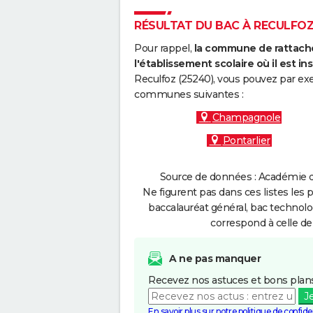
RÉSULTAT DU BAC À RECULFOZ 
Pour rappel,
la commune de rattache
l'établissement scolaire où il est ins
Reculfoz (25240), vous pouvez par exe
communes suivantes :
Champagnole
Pontarlier
Source de données : Académie d
Ne figurent pas dans ces listes les 
baccalauréat général, bac technolo
correspond à celle de
A ne pas manquer
Recevez nos astuces et bons plans
J
En savoir plus sur notre politique de confiden