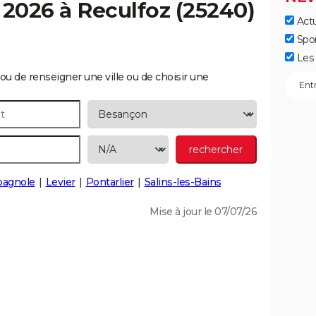
 2026 à
Reculfoz
(25240)
Actu
Spo
Les 
ou de renseigner une ville ou de choisir une
agnole
Levier
Pontarlier
Salins-les-Bains
Mise à jour le 07/07/26