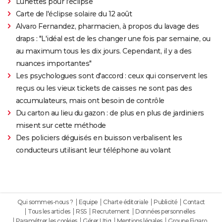
Lunettes pour l'éclipse
Carte de l'éclipse solaire du 12 août
Alvaro Fernandez, pharmacien, à propos du lavage des
draps : "L'idéal est de les changer une fois par semaine, ou
au maximum tous les dix jours. Cependant, il y a des
nuances importantes"
Les psychologues sont d'accord : ceux qui conservent les
reçus ou les vieux tickets de caisses ne sont pas des
accumulateurs, mais ont besoin de contrôle
Du carton au lieu du gazon : de plus en plus de jardiniers
misent sur cette méthode
Des policiers déguisés en buisson verbalisent les
conducteurs utilisant leur téléphone au volant
Qui sommes-nous ?
Equipe
Charte éditoriale
Publicité
Contact
Tous les articles
RSS
Recrutement
Données personnelles
Paramétrer les cookies
Gérer Utiq
Mentions légales
Groupe Figaro