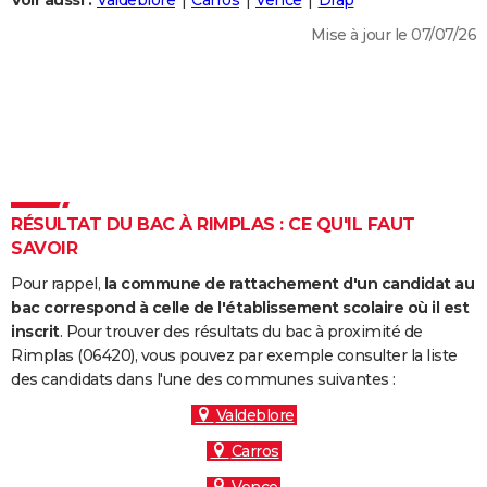
Voir aussi :
Valdeblore
Carros
Vence
Drap
City break
Voyage de noces
Climat
Destinations
Voyage nature
Forum
+
PHOTO
Mise à jour le 07/07/26
GUIDES D'ACHAT
BONS PLANS
CARTE DE VOEUX
Carte Bonne année
Carte Pâques
Carte de Noël
Carte Saint-Valentin
Carte d'anniversaire
DICTIONNAIRE
RÉSULTAT DU BAC À RIMPLAS : CE QU'IL FAUT
Biographies
Expressions
Dictionnaire
Citations
Proverbes
SAVOIR
PROGRAMME TV
Pour rappel,
la commune de rattachement d'un candidat au
COPAINS D'AVANT
bac correspond à celle de l'établissement scolaire où il est
Se connecter
Collèges
Universités
Service militaire
S'inscrire
Lycées
Primaires
Entreprises
Avis de recherche
inscrit
. Pour trouver des résultats du bac à proximité de
AVIS DE DÉCÈS
Rimplas (06420), vous pouvez par exemple consulter la liste
des candidats dans l'une des communes suivantes :
FORUM
Valdeblore
Lifestyle
Sport
Television
Cinema
Bricolage
Culture
Auto
Voyage
Carros