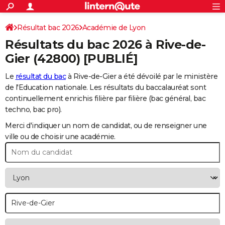
ACTUALITÉS
Connexion
S'inscrire
Résultat bac 2026
Académie de Lyon
Rechercher
Société
Education
Villes
Politique
Faits Divers
Monde
+
SPORT
Résultats du bac 2026 à
Rive-de-
Football
Cyclisme
Forum
Coupe du monde 2026
Tennis
Rugby
CULTURE
Gier
(42800) [PUBLIÉ]
TNT
Cinéma
Musique
Programme TV
Streaming
Sorties cinéma
+
FINANCE
Le
résultat du bac
à Rive-de-Gier a été dévoilé par le ministère
de l'Education nationale. Les résultats du baccalauréat sont
Impôts
Immobilier
Banque
Crédit
Retraite
Epargne
Risques naturels par ville
Assurance
AUTO
continuellement enrichis filière par filière (bac général, bac
techno, bac pro).
Réserver un essai
Berlines
Forum auto
Essais
Citadines
SUV
+
HIGH-TECH
Merci d'indiquer un nom de candidat, ou de renseigner une
Meilleur smartphone
Ordinateurs
Guide high-tech
Mobiles
Internet
Jeux vidéo
+
BRICOLAGE
ville ou de choisir une académie.
Aménagement intérieur
Cuisine
Jardinage
+
Forum
Extérieur
Salle de bains
Rangement
WEEK-END
Escapades
Expositions
Week-end nature
Guides de France
Patrimoine
Musées
+
LIFESTYLE
Bien-être
Mode
+
Art de vivre
Loisirs
Modes de vie
SANTE
Guide de la santé
Médicaments
+
Alimentation
Maladies
Sommeil
VOYAGE