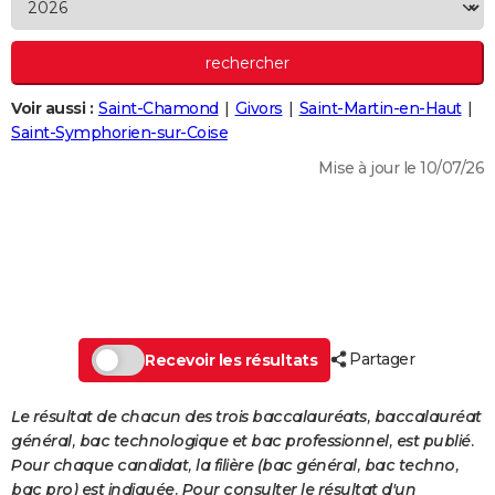
City break
Voyage de noces
Climat
Destinations
Voyage nature
Forum
+
PHOTO
GUIDES D'ACHAT
Voir aussi :
Saint-Chamond
Givors
Saint-Martin-en-Haut
BONS PLANS
Saint-Symphorien-sur-Coise
CARTE DE VOEUX
Mise à jour le 10/07/26
Carte Bonne année
Carte Pâques
Carte de Noël
Carte Saint-Valentin
Carte d'anniversaire
DICTIONNAIRE
Biographies
Expressions
Dictionnaire
Citations
Proverbes
PROGRAMME TV
COPAINS D'AVANT
Se connecter
Collèges
Universités
Service militaire
S'inscrire
Lycées
Primaires
Entreprises
Avis de recherche
AVIS DE DÉCÈS
Partager
Recevoir les résultats
FORUM
Le résultat de chacun des trois baccalauréats, baccalauréat
Lifestyle
Sport
Television
Cinema
Bricolage
Culture
Auto
Voyage
général, bac technologique et bac professionnel, est publié.
Pour chaque candidat, la filière (bac général, bac techno,
bac pro) est indiquée. Pour consulter le résultat d'un