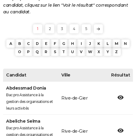
candidat, cliquez sur le lien "Voir le résultat" correspondant
au candidat.
1
2
3
4
5
A
B
C
D
E
F
G
H
I
J
K
L
M
N
O
P
Q
R
S
T
U
V
W
X
Y
Z
Candidat
Ville
Résultat
Abdessmad Donia
Bac pro Assistance à la
Rive-de-Gier
gestion des organisations et
leurs activités
Abeliche Selma
Bac pro Assistance à la
Rive-de-Gier
gestion des organisations et